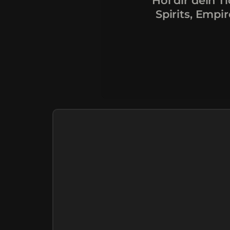
Hol dir dein T
Spirits, Empi