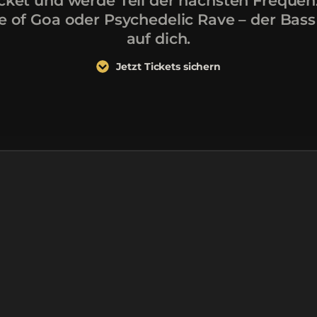
icket und werde Teil der nächsten Frequen
re of Goa oder Psychedelic Rave – der Bas
auf dich.
Jetzt Tickets sichern