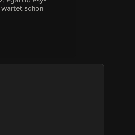
z. Egal ob Psy-
s wartet schon