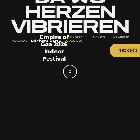
HERZEN
VIBRIEREN
Empire of
Tage
Stunden
Minuten
Sekunden
Nächste Party
Goa 2026
TICKETS
DET
Indoor
Festival